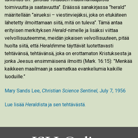
toimivuutta ja saatavuutta”. Eräässä sanakirjassa ”herald”
määritellään ”airueksi – viestinviejäksi, joka on etukäteen
lähetetty ilmoittamaan siitä, mitä on tuleva”. Tämä antaa
erityisen merkityksen
Herald
-nimelle ja lisäksi viittaa
velvollisuuteemme, meidän jokaisen velvollisuuteen, pitää
huolta siitä, että
Herald
imme täyttävät luotettavasti
tehtävänsä, tehtävänsä, joka on erottamaton Kristuksesta ja
jonka Jeesus ensimmäisenä ilmoitti (Mark. 16:15): ”Menkää
kaikkeen maailmaan ja saarnatkaa evankeliumia kaikille
luoduille.”
Mary Sands Lee,
Christian Science Sentinel,
July 7, 1956
Lue lisää
Herald
ista ja sen tehtävästä.