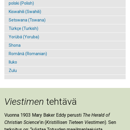
polski (Polish)
Kiswahili (Swahili)
Setswana (Tswana)
Türkçe (Turkish)
Yorùbá (Yoruba)
Shona
Română (Romanian)
Iluko
Zulu
Viestimen
tehtävä
Vuonna 1903 Mary Baker Eddy perusti
The Herald of
Christian Science
’in (
Kristillisen Tieteen Viestimen
). Sen
tarkoitus on: “julistaa Totuuden maailmanlaajuista